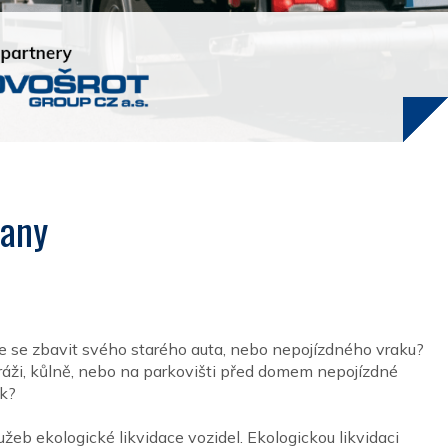
cany
te se zbavit svého starého auta, nebo nepojízdného vraku?
ráži, kůlně, nebo na parkovišti před domem nepojízdné
ak?
užeb ekologické likvidace vozidel. Ekologickou likvidaci