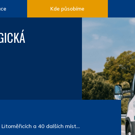
ace
Kde působíme
GICKÁ
Litoměřicích a 40 dalších míst...