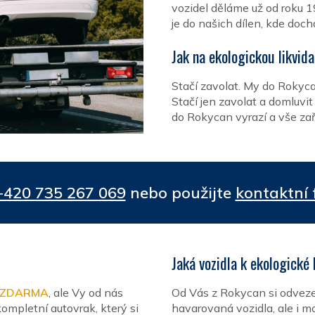
vozidel děláme už od roku 
je do našich dílen, kde doch
Jak na ekologickou likvid
Stačí zavolat. My do Rokyc
Stačí jen zavolat a domluvi
do Rokycan vyrazí a vše zaří
+420 735 267 069
nebo použijte
kontaktní 
Jaká vozidla k ekologické
a ZDARMA
, ale Vy od nás
Od Vás z Rokycan si odvezem
ompletní autovrak, který si
havarovaná vozidla, ale i mo