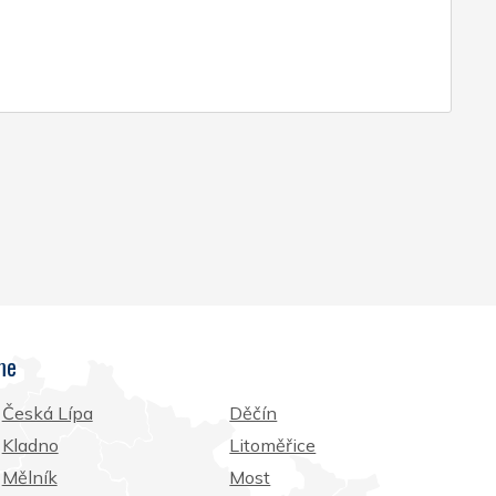
me
Česká Lípa
Děčín
Kladno
Litoměřice
Mělník
Most